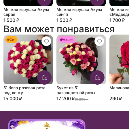
Мягкая игрушка Акула
Мягкая игрушка Акула
Мягкая и
серая
синяя
«Медведь
молочны
1 500 ₽
1 500 ₽
1 700 ₽
Вам может понравиться
Хит
Акция
51 бело розовая роза
Букет из 51
Малинова
под ленту
разноцветной розы
15 000 ₽
17 200 ₽
290 ₽
19 200 ₽