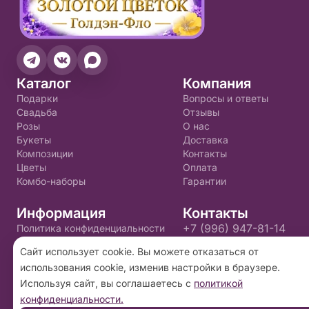
Каталог
Компания
Подарки
Вопросы и ответы
Свадьба
Отзывы
Розы
О нас
Букеты
Доставка
Композиции
Контакты
Цветы
Оплата
Комбо-наборы
Гарантии
Информация
Контакты
+7 (996) 947-81-14
Политика конфиденциальности
Пользовательское соглашение
golden.flo@yandex.ru
Сайт использует cookie. Вы можете отказаться от
использования cookie, изменив настройки в браузере.
2026 ©
«Золотой цветок»
- Интернет-магазин
Используя сайт, вы соглашаетесь с
политикой
доставки цветов в Пскове. Сайт создан на
конфиденциальности.
платформе
Флория
.