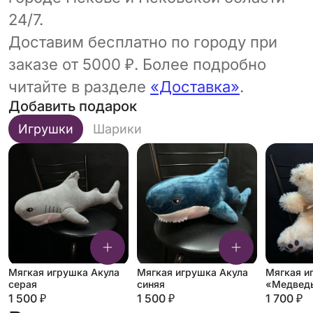
24/7.
Доставим бесплатно по городу при
заказе от 5000 ₽. Более подробно
читайте в разделе
«Доставка»
.
Добавить подарок
Игрушки
Шарики
Мягкая игрушка Акула
Мягкая игрушка Акула
Мягкая и
серая
синяя
«Медведь
молочны
1 500 ₽
1 500 ₽
1 700 ₽