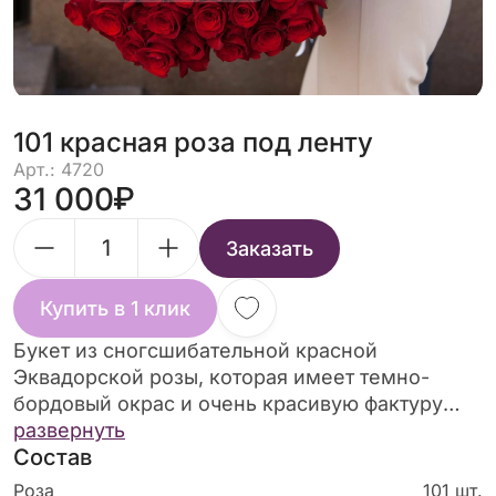
101 красная роза под ленту
Арт.: 4720
31 000
Заказать
Купить в 1 клик
Букет из сногсшибательной красной
Эквадорской розы, которая имеет темно-
бордовый окрас и очень красивую фактуру
бутона. Удивляйте своих родных . Дарите
развернуть
Состав
свою любовь, внимание и заботу, а наши
флористы Вам в этом помогут.
Роза
101 шт.