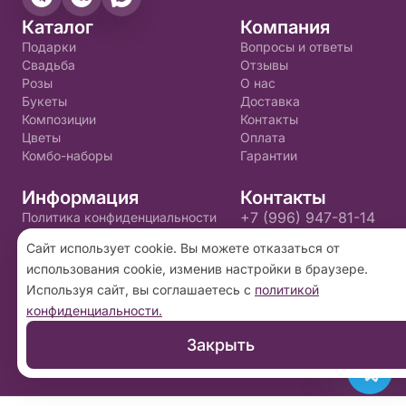
Каталог
Компания
Подарки
Вопросы и ответы
Свадьба
Отзывы
Розы
О нас
Букеты
Доставка
Композиции
Контакты
Цветы
Оплата
Комбо-наборы
Гарантии
Информация
Контакты
+7 (996) 947-81-14
Политика конфиденциальности
Пользовательское соглашение
golden.flo@yandex.ru
Сайт использует cookie. Вы можете отказаться от
использования cookie, изменив настройки в браузере.
2026 ©
«Золотой цветок»
- Интернет-магазин
Используя сайт, вы соглашаетесь с
политикой
доставки цветов в Пскове. Сайт создан на
конфиденциальности.
платформе
Флория
.
Закрыть