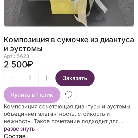
Композиция в сумочке из диантуса
и эустомы
Арт.: 5623
2 500
Заказать
Купить в 1 клик
Композиция сочетающая диантусы и эустомы,
объединяет элегантность, стойкость и
нежность. Такое сочетание подходит для
различных поводов — от романтических
развернуть
Состав
свиданий до свадебных торжеств.