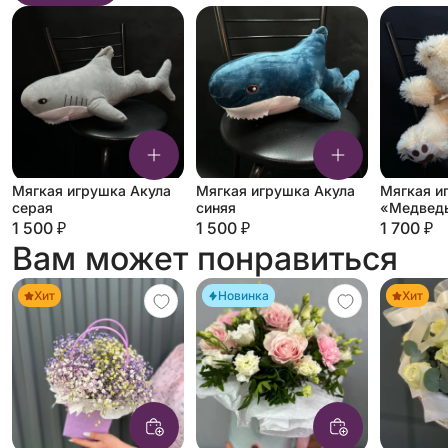
Мягкая игрушка Акула
Мягкая игрушка Акула
Мягкая и
серая
синяя
«Медведь
молочны
1 500 ₽
1 500 ₽
1 700 ₽
Вам может понравиться
Хит
Новинка
Хит