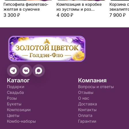
Гипсофила фиолетово-
Композиция в коробке
Корзина с
желтая в сумочке
из эустомы и роз
эвкалипт
«Ваниль»
3 300 ₽
4 000 ₽
7 900 ₽
Каталог
Компания
Подарки
Вопросы и ответы
Свадьба
Отзывы
Розы
О нас
Букеты
Доставка
Композиции
Контакты
Цветы
Оплата
Комбо-наборы
Гарантии