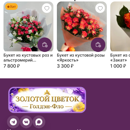
Хит
Букет из кустовых роз и
Букет из кустовой розы
Букет из
альстромерий
«Яркость»
«Закат»
«Клубничный»
7 800 ₽
3 300 ₽
1 000 ₽