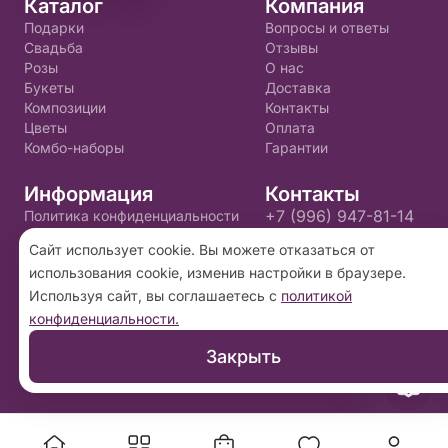
Каталог
Компания
Подарки
Вопросы и ответы
Свадьба
Отзывы
Розы
О нас
Букеты
Доставка
Композиции
Контакты
Цветы
Оплата
Комбо-наборы
Гарантии
Информация
Контакты
+7 (996) 947-81-14
Политика конфиденциальности
Пользовательское соглашение
golden.flo@yandex.ru
Сайт использует cookie. Вы можете отказаться от
использования cookie, изменив настройки в браузере.
2026 ©
«Золотой цветок»
- Интернет-магазин
Используя сайт, вы соглашаетесь с
политикой
доставки цветов в Пскове. Сайт создан на
конфиденциальности.
платформе
Флория
.
Закрыть