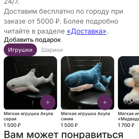
24/7.
Доставим бесплатно по городу при
заказе от 5000 ₽. Более подробно
читайте в разделе
«Доставка»
.
Добавить подарок
Игрушки
Шарики
Мягкая игрушка Акула
Мягкая игрушка Акула
Мягкая и
серая
синяя
«Медведь
молочны
1 500 ₽
1 500 ₽
1 700 ₽
Вам может понравиться