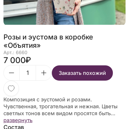
Розы и эустома в коробке
«Объятия»
Арт.: 6660
7 000
Заказать похожий
Композиция с эустомой и розами.
Чувственная, трогательная и нежная. Цветы
светлых тонов всем видом просятся быть
подаренными нежной юной особе, в руках
развернуть
Состав
которой они будут олицетворять подлинную