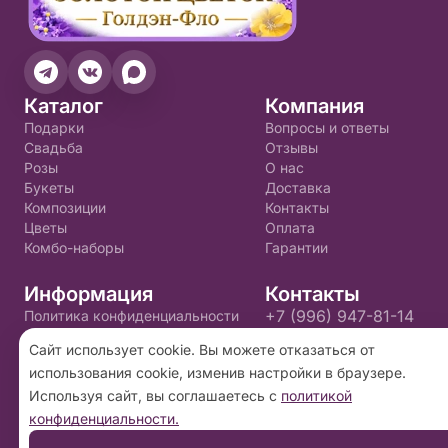
Каталог
Компания
Подарки
Вопросы и ответы
Свадьба
Отзывы
Розы
О нас
Букеты
Доставка
Композиции
Контакты
Цветы
Оплата
Комбо-наборы
Гарантии
Информация
Контакты
+7 (996) 947-81-14
Политика конфиденциальности
Пользовательское соглашение
golden.flo@yandex.ru
Сайт использует cookie. Вы можете отказаться от
использования cookie, изменив настройки в браузере.
2026 ©
«Золотой цветок»
- Интернет-магазин
Используя сайт, вы соглашаетесь с
политикой
доставки цветов в Пскове. Сайт создан на
конфиденциальности.
платформе
Флория
.