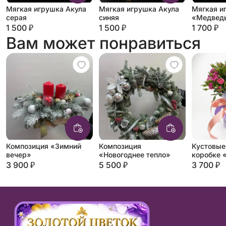
Мягкая игрушка Акула
Мягкая игрушка Акула
Мягкая и
серая
синяя
«Медведь
молочны
1 500 ₽
1 500 ₽
1 700 ₽
Вам может понравиться
Композиция «Зимний
Композиция
Кустовые
вечер»
«Новогоднее тепло»
коробке 
3 900 ₽
5 500 ₽
3 700 ₽