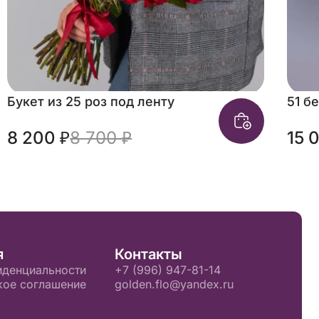
Букет из 25 роз под ленту
51 б
8 200 ₽
8 700 ₽
15 
я
Контакты
иденциальности
+7 (996) 947-81-14
кое соглашение
golden.flo@yandex.ru