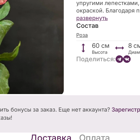
упругими лепестками,
окраской. Благодаря п
Меджик Таймс похож н
развернуть
Состав
цвета. Такой эксклюз
придётся по душе ярк
Роза
чувствительным натур
60
см
8
с
Высота
Диам
Поделиться:
чить бонусы за заказ. Еще нет аккаунта?
Зарегист
казы!
Доставка
Оплата