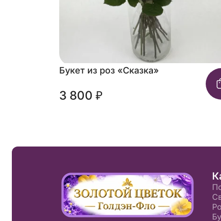
Букет из роз «Сказка»
3 800 ₽
К
П
С
Р
Б