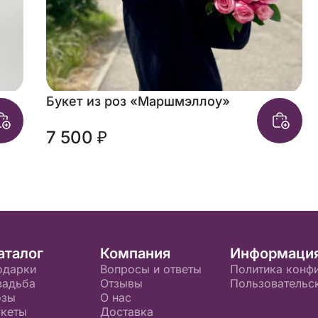
Букет из роз «Маршмэллоу»
7 500 ₽
аталог
Компания
Информаци
одарки
Вопросы и ответы
Политика конф
вадьба
Отзывы
Пользовательс
озы
О нас
укеты
Доставка