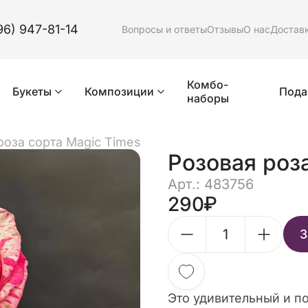
96) 947-81-14
Вопросы и ответы
Отзывы
О нас
Достав
Комбо-
Букеты
Композиции
Пода
наборы
роза сорта Magic Times
Розовая роз
Арт.: 483756
290
З
Это удивительный и п