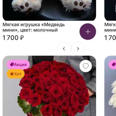
Мягкая игрушка «Медведь
Мягк
мини», цвет: молочный
мини
1 700 ₽
1 7
Акция
Хит