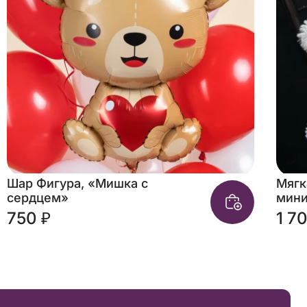
Шар Фигура, «Мишка с
Мягк
сердцем»
мини
750 ₽
1 7