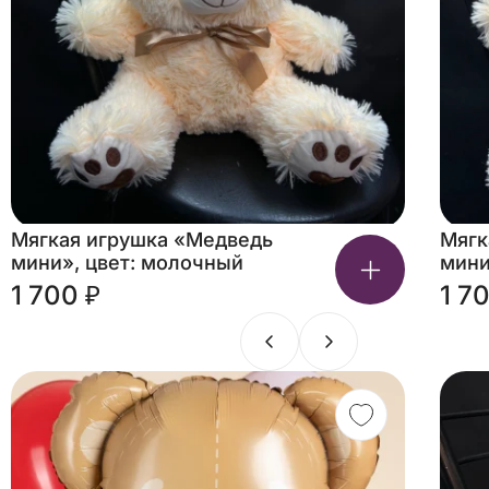
Мягкая игрушка «Медведь
Мягк
мини», цвет: молочный
мини
1 700 ₽
1 7