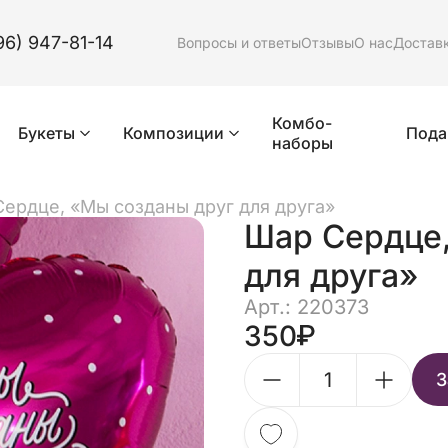
96) 947-81-14
Вопросы и ответы
Отзывы
О нас
Достав
Комбо-
Букеты
Композиции
Пода
наборы
ердце, «Мы созданы друг для друга»
Шар Сердце,
для друга»
Арт.: 220373
350
З