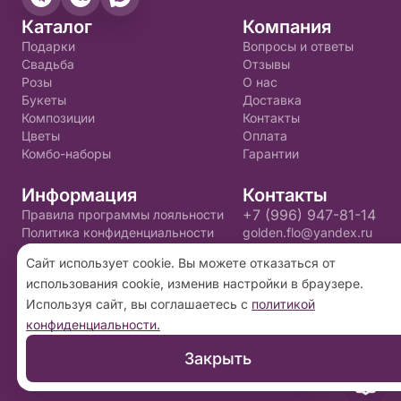
Каталог
Компания
Подарки
Вопросы и ответы
Свадьба
Отзывы
Розы
О нас
Букеты
Доставка
Композиции
Контакты
Цветы
Оплата
Комбо-наборы
Гарантии
Информация
Контакты
+7 (996) 947-81-14
Правила программы лояльности
Политика конфиденциальности
golden.flo@yandex.ru
Пользовательское соглашение
Сайт использует cookie. Вы можете отказаться от
использования cookie, изменив настройки в браузере.
2026 ©
«Золотой цветок»
- Интернет-магазин
Используя сайт, вы соглашаетесь с
политикой
доставки цветов в Пскове. Сайт создан на
конфиденциальности.
платформе
Флория
.
Закрыть