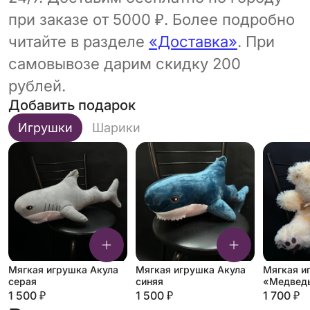
при заказе от 5000 ₽. Более подробно
читайте в разделе
«Доставка»
. При
самовывозе дарим скидку 200
рублей.
Добавить подарок
Игрушки
Шарики
Мягкая игрушка Акула
Мягкая игрушка Акула
Мягкая и
серая
синяя
«Медведь
молочны
1 500 ₽
1 500 ₽
1 700 ₽