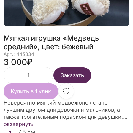
Мягкая игрушка «Медведь
средний», цвет: бежевый
Арт.: 445834
3 000
Заказать
Купить в 1 клик
Невероятно мягкий медвежонок станет
лучшим другом для девочки и мальчиков, а
также трогательным подарком для девушки.
Идеальная игрушка для сна и ежедневных игр.
развернуть
Милый и пушистый мишка с оригинальной
45
см