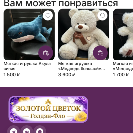
Вам может понравиться
Мягкая игрушка Акула
Мягкая игрушка
Мягкая и
синяя
«Медведь большой»
«Медведь
цвет: кофе с молоком
белый
1 500 ₽
3 600 ₽
1 700 ₽