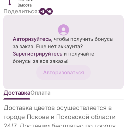
текстурой шерсти развивает тактильное
Высота
Поделиться:
восприятие и фантазию. Отличный подарок на
день рождения или новый год — маленький
друг с харизмой.
Авторизуйтесь
, чтобы получить бонусы
за заказ. Еще нет аккаунта?
Зарегистрируйтесь
и получайте
бонусы за все заказы!
Авторизоваться
Доставка
Оплата
Доставка цветов осуществляется в
городе Пскове и Псковской области
24/7. Доставим бесплатно по городу