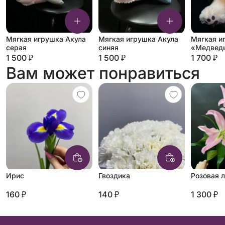
Мягкая игрушка Акула
Мягкая игрушка Акула
Мягкая и
серая
синяя
«Медведь
молочны
1 500 ₽
1 500 ₽
1 700 ₽
Вам может понравиться
Ирис
Гвоздика
Розовая 
160 ₽
140 ₽
1 300 ₽