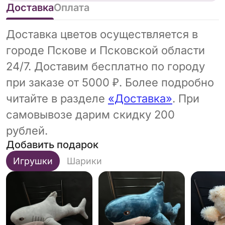
объектом, способным привнести в
Доставка
Оплата
пространство нотку креативности и
утончённости. Она подойдёт для оформления
Доставка цветов осуществляется в
праздничных мероприятий, создания стильных
городе Пскове и Псковской области
флористических композиций или в качестве
оригинального подарка, который точно не
24/7. Доставим бесплатно по городу
оставит равнодушным. Эта необычная
при заказе от 5000 ₽. Более подробно
хризантема словно рассказывает свою
читайте в разделе
«Доставка»
. При
собственную историю — о лёгкости,
мечтательности и красоте, скрытой в простых
самовывозе дарим скидку 200
вещах.
рублей.
Добавить подарок
Игрушки
Шарики