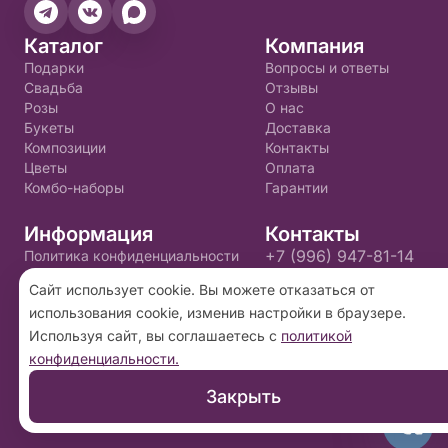
Каталог
Компания
Подарки
Вопросы и ответы
Свадьба
Отзывы
Розы
О нас
Букеты
Доставка
Композиции
Контакты
Цветы
Оплата
Комбо-наборы
Гарантии
Информация
Контакты
+7 (996) 947-81-14
Политика конфиденциальности
Пользовательское соглашение
golden.flo@yandex.ru
Сайт использует cookie. Вы можете отказаться от
использования cookie, изменив настройки в браузере.
2026 ©
«Золотой цветок»
- Интернет-магазин
Используя сайт, вы соглашаетесь с
политикой
доставки цветов в Пскове. Сайт создан на
конфиденциальности.
платформе
Флория
.
Закрыть