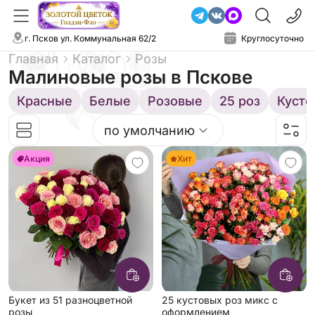
г. Псков ул. Коммунальная 62/2
Круглосуточно
Главная
Каталог
Розы
Малиновые розы
в Пскове
Красные
Белые
Розовые
25 роз
Кусто
по умолчанию
Акция
Хит
Букет из 51 разноцветной
25 кустовых роз микс с
розы
оформлением