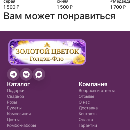
серая
синяя
«Медведь
молочны
1 500 ₽
1 500 ₽
1 700 ₽
Вам может понравиться
Каталог
Компания
Подарки
Вопросы и ответы
Свадьба
Отзывы
Розы
О нас
Букеты
Доставка
Композиции
Контакты
Цветы
Оплата
Комбо-наборы
Гарантии