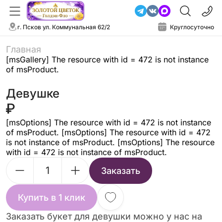
г. Псков ул. Коммунальная 62/2
Круглосуточно
Главная
[msGallery] The resource with id = 472 is not instance
of msProduct.
Девушке
[msOptions] The resource with id = 472 is not instance
of msProduct. [msOptions] The resource with id = 472
is not instance of msProduct. [msOptions] The resource
with id = 472 is not instance of msProduct.
Заказать
Купить в 1 клик
Заказать букет для девушки можно у нас на